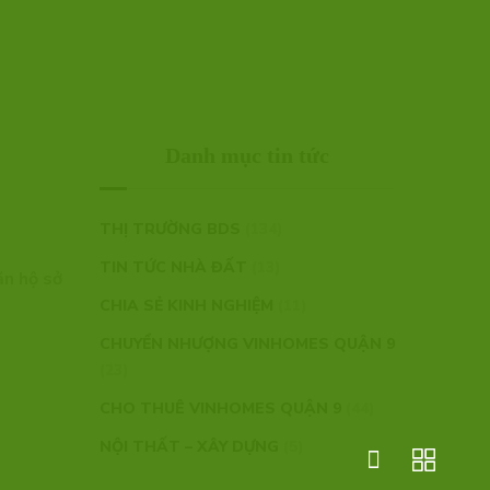
Danh mục tin tức
THỊ TRƯỜNG BDS
(134)
TIN TỨC NHÀ ĐẤT
(13)
ăn hộ sở
CHIA SẺ KINH NGHIỆM
(11)
CHUYỂN NHƯỢNG VINHOMES QUẬN 9
(23)
CHO THUÊ VINHOMES QUẬN 9
(44)
NỘI THẤT – XÂY DỰNG
(5)