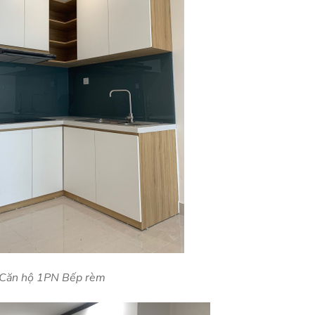
Căn hộ 1PN Bếp rèm