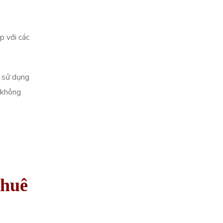
p với các
h sử dụng
 không
thuê