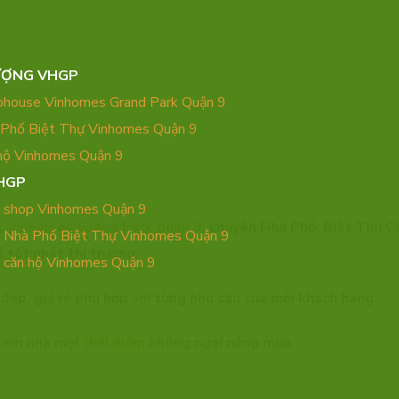
ƯỢNG VHGP
phouse Vinhomes Grand Park Quận 9
 Phố Biệt Thự Vinhomes Quận 9
hộ Vinhomes Quận 9
HGP
 shop Vinhomes Quận 9
,
Vinhomes Grand Park quận 9
, chuyên Nhà Phố, Biệt Thự,C
 Nhà Phố Biệt Thự Vinhomes Quận 9
á tốt nhất thị trường.
 căn hộ Vinhomes Quận 9
đẹp, giá rẻ phù hợp với từng nhu cầu của mỗi khách hàng.
i xem nhà mọi
thờ
i
điểm
không ngại nắng mưa.