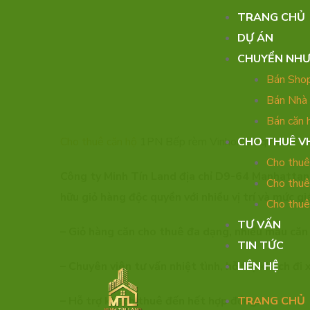
TRANG CHỦ
DỰ ÁN
CHUYỂN NH
Bán Sho
Bán Nhà
Bán căn 
Cho thuê căn hộ
1PN Bếp rèm Vinhomes quận 9
CHO THUÊ V
Cho thuê
Công ty Minh Tín Land địa chỉ D9-64 Manhattan
Cho thuê
hữu giỏ hàng độc quyền với nhiều vị trí và mức gi
Cho thuê
TƯ VẤN
– Giỏ hàng căn cho thuê đa dạng, nhiều mẫu căn 
TIN TỨC
– Chuyên viên tư vấn nhiệt tình, hỗ trợ khách đ
LIÊN HỆ
– Hỗ trợ khách thuê đến hết hợp đồng.
TRANG CHỦ