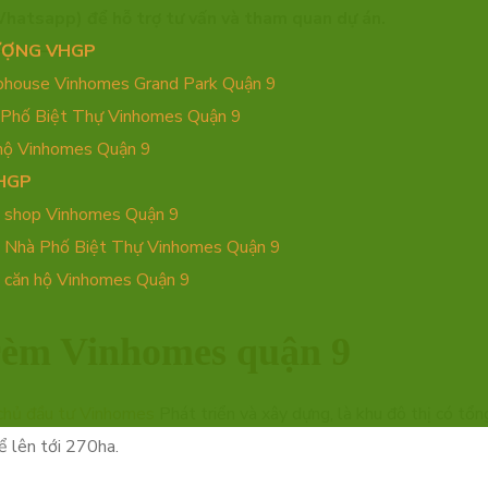
 Whatsapp)
để hỗ trợ tư vấn và tham quan dự án.
—————–
ƯỢNG VHGP
phouse Vinhomes Grand Park Quận 9
 Phố Biệt Thự Vinhomes Quận 9
hộ Vinhomes Quận 9
HGP
 shop Vinhomes Quận 9
 Nhà Phố Biệt Thự Vinhomes Quận 9
 căn hộ Vinhomes Quận 9
 rèm Vinhomes quận 9
chủ đầu tư Vinhomes
Phát triển và xây dựng, là khu đô thị có tổ
ể lên tới 270ha.