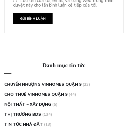
Lưu tên của tôi, email, và trang web trong trình
duyệt này cho lần bình luận kế tiếp của tôi.
Danh mục tin tức
CHUYỂN NHƯỢNG VINHOMES QUẬN 9
(23)
CHO THUÊ VINHOMES QUẬN 9
(44)
NỘI THẤT – XÂY DỰNG
(5)
THỊ TRƯỜNG BDS
(134)
TIN TỨC NHÀ ĐẤT
(13)